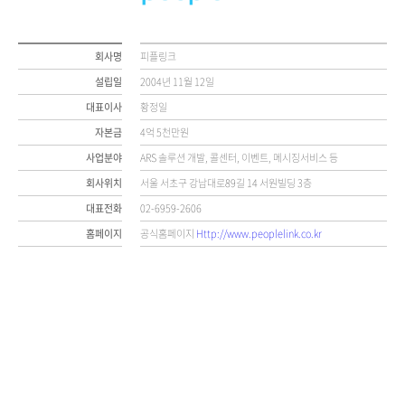
회사명
피플링크
설립일
2004년 11월 12일
대표이사
황정일
자본금
4억 5천만원
사업분야
ARS 솔루션 개발, 콜센터, 이벤트, 메시징서비스 등
회사위치
서울 서초구 강남대로89길 14 서원빌딩 3층
대표전화
02-6959-2606
홈페이지
공식홈페이지
Http://www.peoplelink.co.kr